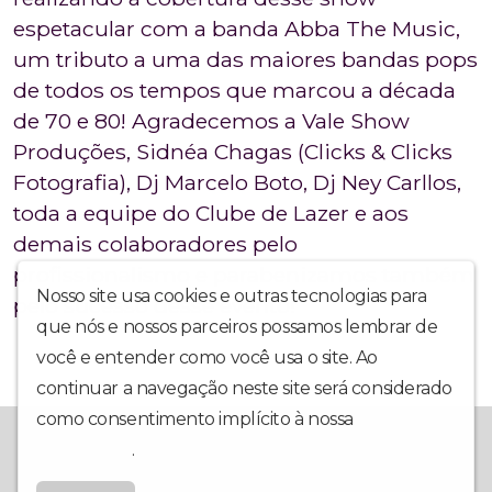
espetacular com a banda Abba The Music,
um tributo a uma das maiores bandas pops
de todos os tempos que marcou a década
de 70 e 80! Agradecemos a Vale Show
Produções, Sidnéa Chagas (Clicks & Clicks
Fotografia), Dj Marcelo Boto, Dj Ney Carllos,
toda a equipe do Clube de Lazer e aos
demais colaboradores pelo
profissionalismo e parabenizamos também
Nosso site usa cookies e outras tecnologias para
pelo sucesso desse evento!
que nós e nossos parceiros possamos lembrar de
você e entender como você usa o site. Ao
continuar a navegação neste site será considerado
como consentimento implícito à nossa
política de
A Rádio que mais cresce no Vale.
privacidade
.