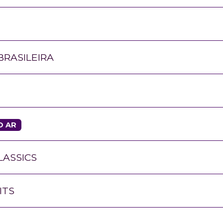
RASILEIRA
O AR
LASSICS
ITS