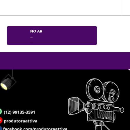
NO AR:
...
...