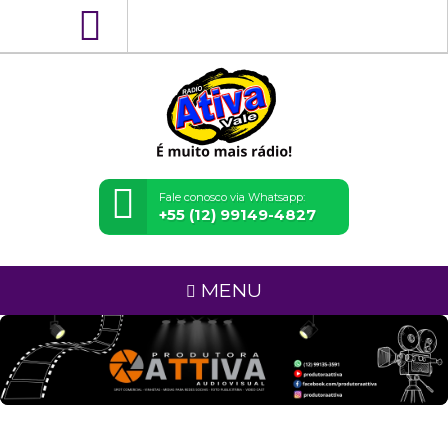
Fale conosco via Whatsapp:
+55 (12) 99149-4827
MENU